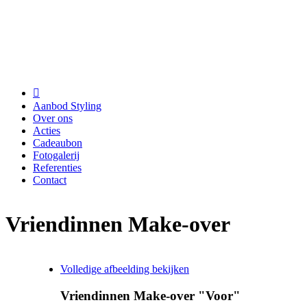
Overslaan en naar de inhoud gaan
Outside-
In

Aanbod Styling
Over ons
Acties
Cadeaubon
Fotogalerij
Referenties
Contact
Vriendinnen Make-over
Volledige afbeelding bekijken
Vriendinnen Make-over "Voor"