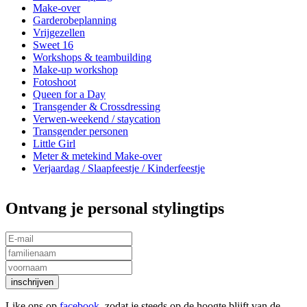
Make-over
Garderobeplanning
Vrijgezellen
Sweet 16
Workshops & teambuilding
Make-up workshop
Fotoshoot
Queen for a Day
Transgender & Crossdressing
Verwen-weekend / staycation
Transgender personen
Little Girl
Meter & metekind Make-over
Verjaardag / Slaapfeestje / Kinderfeestje
Ontvang je personal stylingtips
Like ons op
facebook
, zodat je steeds op de hoogte blijft van de